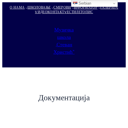
Serbian
О НАМА
ШКОЛОВАЊЕ
СМЕРОВИ
IНФОРМАТОР
ГАЛЕРИЈА
VИДЕО
КОНТАКТ
VЕСТИ
ЛЕТОПИС
Музичка
школа
„Стеван
Христић“
Документација